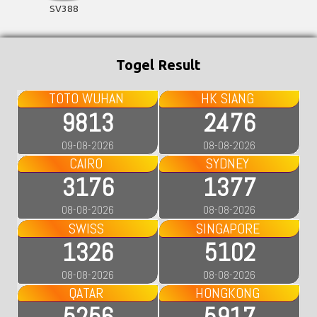
SV388
Togel Result
TOTO WUHAN
HK SIANG
9813
2476
09-08-2026
08-08-2026
CAIRO
SYDNEY
3176
1377
08-08-2026
08-08-2026
SWISS
SINGAPORE
1326
5102
08-08-2026
08-08-2026
QATAR
HONGKONG