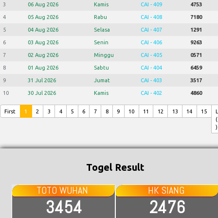
3
06 Aug 2026
Kamis
CAI - 409
4753
4
05 Aug 2026
Rabu
CAI - 408
7180
5
04 Aug 2026
Selasa
CAI - 407
1291
6
03 Aug 2026
Senin
CAI - 406
9263
7
02 Aug 2026
Minggu
CAI - 405
0571
8
01 Aug 2026
Sabtu
CAI - 404
6459
9
31 Jul 2026
Jumat
CAI - 403
3517
10
30 Jul 2026
Kamis
CAI - 402
4860
First
1
2
3
4
5
6
7
8
9
10
11
12
13
14
15
(
)
Togel Result
TOTO WUHAN
HK SIANG
3454
2476