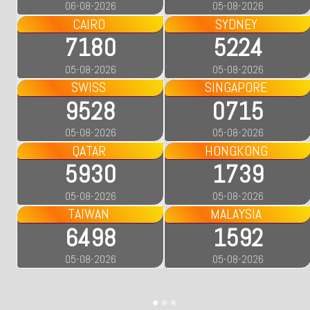
06-08-2026
05-08-2026
CAIRO
SYDNEY
7180
5224
05-08-2026
05-08-2026
SWISS
SINGAPORE
9528
0715
05-08-2026
05-08-2026
QATAR
HONGKONG
5930
1739
05-08-2026
05-08-2026
TAIWAN
MALAYSIA
6498
1592
05-08-2026
05-08-2026