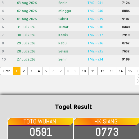
3
03 Aug 2026
Senin
TM2 - 941
7124
4
02 Aug 2026
Minggu
TM2 - 940
8886
5
01 Aug 2026
Sabtu
TM2 - 939
9107
6
31 Jul 2026
Jumat
TM2 - 938
0448
7
30 Jul 2026
Kamis
TM2 - 937
7919
8
29 Jul 2026
Rabu
TM2 - 936
0762
9
28 Jul 2026
Selasa
TM2 - 935
7632
10
27 Jul 2026
Senin
TM2 - 934
9199
First
1
2
3
4
5
6
7
8
9
10
11
12
13
14
15
(
)
Togel Result
TOTO WUHAN
HK SIANG
0591
0773