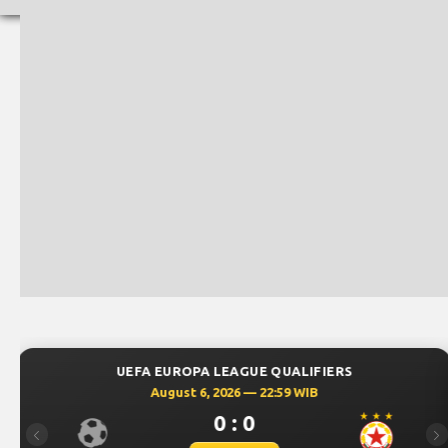
LEAGUE QUALIFIERS
UEFA EUROPA L
 2026 — 22:59 WIB
August 7, 20
0 : 0
0
Previous
Ne