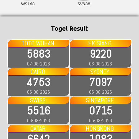
WS168
SV388
Togel Result
TOTO WUHAN
HK SIANG
5883
9220
07-08-2026
06-08-2026
CAIRO
SYDNEY
4753
7097
06-08-2026
06-08-2026
SWISS
SINGAPORE
5516
0715
06-08-2026
05-08-2026
QATAR
HONGKONG