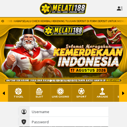
ATI188. HARAP SELALU CHECK KEMBALI REKENING TUJUAN DEPOSIT DI FORM DEPOSIT UNTUK MENGHINDAR
TOGEL
SLOT
LIVE CASINO
SPORT
ARCADE
SABU