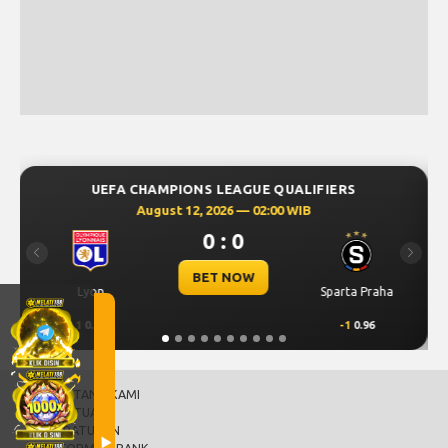
QUALIFIERS
UEFA CHAMPIONS LEAGUE QUALI
0 WIB
August 12, 2026 — 01:30 WIB
0 : 0
Previous
Next
BET NOW
Sparta Praha
SK Sturm Graz
-1
0.96
-0.5
0.95
TENTANG KAMI
BANTUAN
PERATURAN