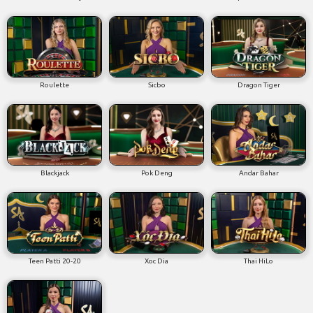
Roulette
Sicbo
Dragon Tiger
Blackjack
Pok Deng
Andar Bahar
Teen Patti 20-20
Xoc Dia
Thai HiLo