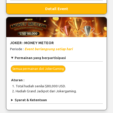
Detail Event
JOKER : MONEY METEOR
Periode :
Event berlangsung setiap hari
Permainan yang berpartisipasi
Semua permainan slot JokerGaming
Aturan :
Total hadiah senilai $80,000 USD.
Hadiah Grand Jackpot dari Jokergaming.
Syarat & Ketentuan