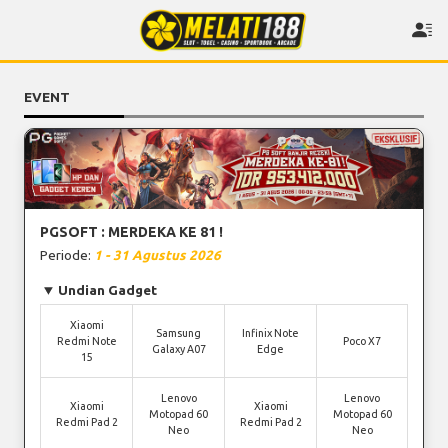
EVENT
PGSOFT : MERDEKA KE 81 !
Periode:
1 - 31 Agustus 2026
Undian Gadget
Xiaomi
Samsung
Infinix Note
Redmi Note
Poco X7
Galaxy A07
Edge
15
Lenovo
Lenovo
Xiaomi
Xiaomi
Motopad 60
Motopad 60
Redmi Pad 2
Redmi Pad 2
Neo
Neo